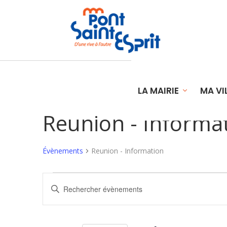
LA MAIRIE
MA VI
Reunion - Informa
Évènements
Reunion - Information
Évènements
Recherche
Saisir
et
mot-
clé.
navigation
Rechercher