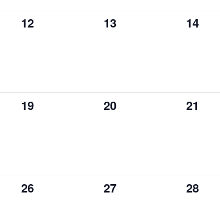
0
0
0
12
13
14
,
évènement,
évènement,
évène
0
0
0
19
20
21
,
évènement,
évènement,
évène
0
0
0
26
27
28
,
évènement,
évènement,
évène