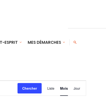
T-ESPRIT
MES DÉMARCHES
NAVIGATION
Chercher
Liste
Mois
Jour
DE
VUES
ÉVÈNEMENT