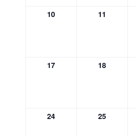
0
0
10
11
évènement,
évènement
0
0
17
18
évènement,
évènement
0
0
24
25
évènement,
évènement