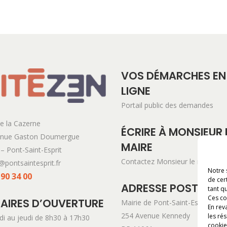
VOS DÉMARCHES EN
LIGNE
Portail public des demandes
e la Cazerne
ÉCRIRE À MONSIEUR 
enue Gaston Doumergue
MAIRE
– Pont-Saint-Esprit
Contactez Monsieur le maire
@pontsaintesprit.fr
Notre 
 90 34 00
de cer
ADRESSE POSTALE
tant qu
Ces co
AIRES D’OUVERTURE
Mairie de Pont-Saint-Esprit
En rev
254 Avenue Kennedy
les ré
di au jeudi de 8h30 à 17h30
cookie