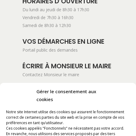
HORAIRES D’OUVERTURE
Du lundi au jeudi de 8h30 à 17h30
Vendredi de 7h30 à 16h30
Samedi de 8h30 à 12h30
VOS DÉMARCHES EN LIGNE
Portail public des demandes
ÉCRIRE À MONSIEUR LE MAIRE
Contactez Monsieur le maire
ADRESSE POSTALE
Gérer le consentement aux
Mairie de Pont-Saint-Esprit
cookies
254 Avenue Kennedy
Notre site Internet utilise des cookies qui assurent le fonctionnement
BP 11061
correct de certaines parties du site web et la prise en compte de vos
30130 Pont-Saint-Esprit
préférences en tant qu’utilisateur.
Ces cookies appelés "Fonctionnels" ne nécessitent pas votre accord.
En revanche, nous utilisons des services proposés par des tiers