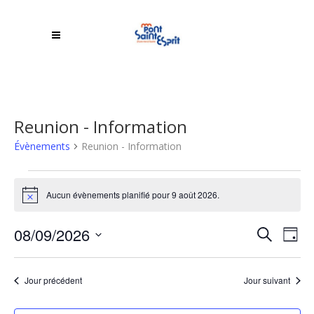
Reunion - Information
Évènements
Reunion - Information
Évènements
Aucun évènements planifié pour 9 août 2026.
Notice
for
Rech
9
08/09/2026
NA
Recherche
Jour
DE
Sélectionnez
et
août
une
VU
Jour précédent
Jour suivant
navi
2026
date.
ÉV