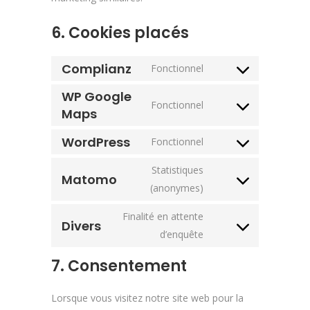
6. Cookies placés
Complianz
Fonctionnel
Consent
WP Google
to
Fonctionnel
Maps
service
Consent
complianz
to
WordPress
Fonctionnel
service
Consent
wp-
to
Statistiques
Matomo
google-
service
Consent
(anonymes)
maps
wordpress
to
Finalité en attente
service
Divers
Consent
d’enquête
matomo
to
7. Consentement
service
divers
Lorsque vous visitez notre site web pour la