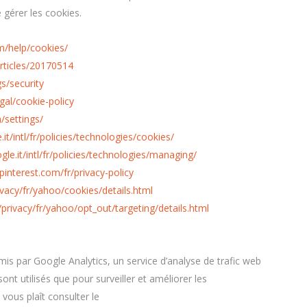
 gérer les cookies.
m/help/cookies/
articles/20170514
gs/security
gal/cookie-policy
/settings/
it/intl/fr/policies/technologies/cookies/
le.it/intl/fr/policies/technologies/managing/
.pinterest.com/fr/privacy-policy
ivacy/fr/yahoo/cookies/details.html
privacy/fr/yahoo/opt_out/targeting/details.html
is par Google Analytics, un service d’analyse de trafic web
ont utilisés que pour surveiller et améliorer les
 vous plaît consulter le