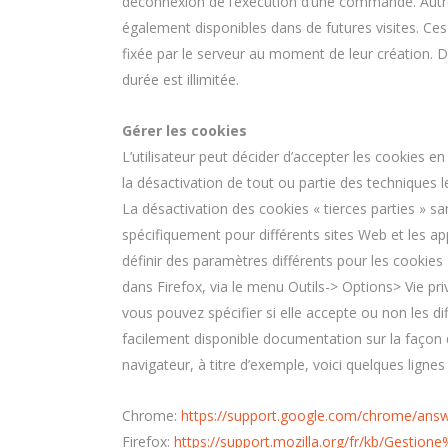
déconnexion de l’exécution d’une commande. Autres
également disponibles dans de futures visites. Ce
fixée par le serveur au moment de leur création. Dan
durée est illimitée.
Gérer les cookies
L’utilisateur peut décider d’accepter les cookies en
la désactivation de tout ou partie des techniques le
La désactivation des cookies « tierces parties » san
spécifiquement pour différents sites Web et les a
définir des paramètres différents pour les cookies 
dans Firefox, via le menu Outils-> Options> Vie p
vous pouvez spécifier si elle accepte ou non les di
facilement disponible documentation sur la façon d
navigateur, à titre d’exemple, voici quelques lignes
Chrome:
https://support.google.com/chrome/answ
Firefox:
https://support.mozilla.org/fr/kb/Gestio