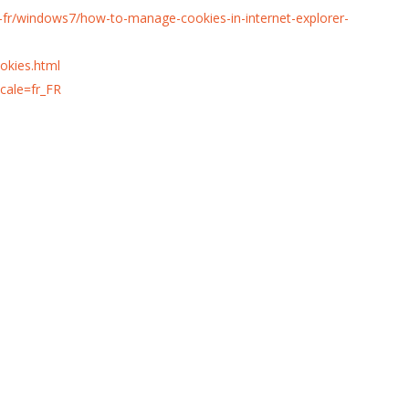
r-fr/windows7/how-to-manage-cookies-in-internet-explorer-
okies.html
cale=fr_FR