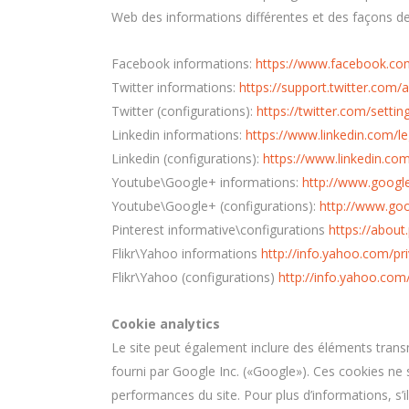
Web des informations différentes et des façons de
Facebook informations:
https://www.facebook.co
Twitter informations:
https://support.twitter.com/
Twitter (configurations):
https://twitter.com/settin
Linkedin informations:
https://www.linkedin.com/le
Linkedin (configurations):
https://www.linkedin.com
Youtube\Google+ informations:
http://www.google.
Youtube\Google+ (configurations):
http://www.goog
Pinterest informative\configurations
https://about
Flikr\Yahoo informations
http://info.yahoo.com/pr
Flikr\Yahoo (configurations)
http://info.yahoo.com/
Cookie analytics
Le site peut également inclure des éléments transm
fourni par Google Inc. («Google»). Ces cookies ne s
performances du site. Pour plus d’informations, s’il