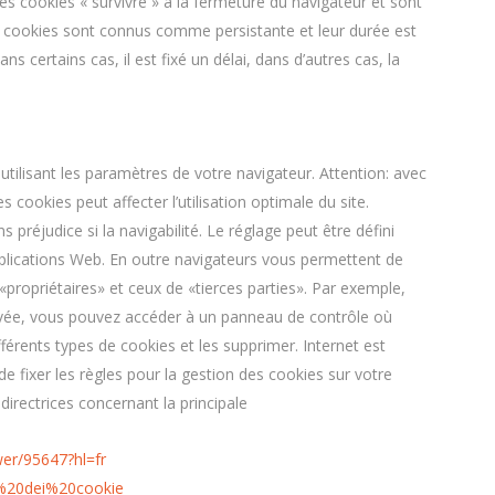
 cookies « survivre » à la fermeture du navigateur et sont
s cookies sont connus comme persistante et leur durée est
s certains cas, il est fixé un délai, dans d’autres cas, la
 utilisant les paramètres de votre navigateur. Attention: avec
s cookies peut affecter l’utilisation optimale du site.
s préjudice si la navigabilité. Le réglage peut être défini
pplications Web. En outre navigateurs vous permettent de
«propriétaires» et ceux de «tierces parties». Par exemple,
rivée, vous pouvez accéder à un panneau de contrôle où
fférents types de cookies et les supprimer. Internet est
e fixer les règles pour la gestion des cookies sur votre
 directrices concernant la principale
er/95647?hl=fr
ne%20dei%20cookie