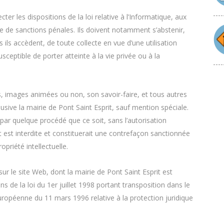
ter les dispositions de la loi relative à l’Informatique, aux
ible de sanctions pénales. Ils doivent notamment s’abstenir,
ils accèdent, de toute collecte en vue d’une utilisation
ceptible de porter atteinte à la vie privée ou à la
tes, images animées ou non, son savoir-faire, et tous autres
sive la mairie de Pont Saint Esprit, sauf mention spéciale.
 par quelque procédé que ce soit, sans l’autorisation
t est interdite et constituerait une contrefaçon sanctionnée
opriété intellectuelle.
r le site Web, dont la mairie de Pont Saint Esprit est
s de la loi du 1er juillet 1998 portant transposition dans le
 européenne du 11 mars 1996 relative à la protection juridique