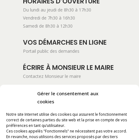
HORAIRES D’OUVERTURE
Du lundi au jeudi de 8h30 à 17h30
Vendredi de 7h30 à 16h30
Samedi de 8h30 à 12h30
VOS DÉMARCHES EN LIGNE
Portail public des demandes
ÉCRIRE À MONSIEUR LE MAIRE
Contactez Monsieur le maire
ADRESSE POSTALE
Gérer le consentement aux
Mairie de Pont-Saint-Esprit
cookies
254 Avenue Kennedy
Notre site Internet utilise des cookies qui assurent le fonctionnement
BP 11061
correct de certaines parties du site web et la prise en compte de vos
30130 Pont-Saint-Esprit
préférences en tant qu’utilisateur.
Ces cookies appelés "Fonctionnels" ne nécessitent pas votre accord.
En revanche, nous utilisons des services proposés par des tiers