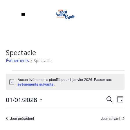
Spectacle
Évènements
Spectacle
Évènements
Aucun évènements planifié pour 1 janvier 2026. Passer aux
for
Notice
évènements suivants
.
1
Rech
01/01/2026
NA
Recherche
Jour
DE
janvier
Sélectionnez
et
une
VU
2026
Jour précédent
Jour suivant
navi
date.
ÉV