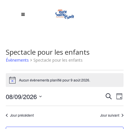
Spectacle pour les enfants
Évènements
Spectacle pour les enfants
Évènements
Aucun évènements planifié pour 9 août 2026.
Notice
for
Rech
9
08/09/2026
NA
Recherche
Jour
DE
Sélectionnez
et
août
une
VU
Jour précédent
Jour suivant
navi
2026
date.
ÉV