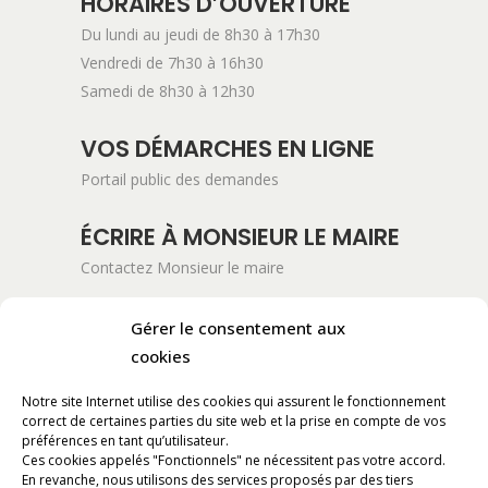
HORAIRES D’OUVERTURE
Du lundi au jeudi de 8h30 à 17h30
Vendredi de 7h30 à 16h30
Samedi de 8h30 à 12h30
VOS DÉMARCHES EN LIGNE
Portail public des demandes
ÉCRIRE À MONSIEUR LE MAIRE
Contactez Monsieur le maire
ADRESSE POSTALE
Gérer le consentement aux
Mairie de Pont-Saint-Esprit
cookies
254 Avenue Kennedy
Notre site Internet utilise des cookies qui assurent le fonctionnement
BP 11061
correct de certaines parties du site web et la prise en compte de vos
30130 Pont-Saint-Esprit
préférences en tant qu’utilisateur.
Ces cookies appelés "Fonctionnels" ne nécessitent pas votre accord.
En revanche, nous utilisons des services proposés par des tiers