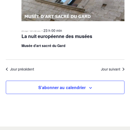
Évèn
-
23 h 00 min
23 mai / 18 h 00 min
La nuit européenne des musées
Musée d'art sacré du Gard
Jour précédent
Jour suivant
S’abonner au calendrier