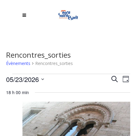
Rencontres_sorties
Évènements
Rencontres_sorties
Évènements
Rech
05/23/2026
NA
Recherche
Jour
DE
Sélectionnez
for
et
18 h 00 min
une
VU
23
navi
date.
ÉV
mai
de
2026
vues