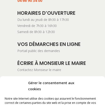
04 66 90 34 00
HORAIRES D’OUVERTURE
Du lundi au jeudi de 8h30 à 17h30
Vendredi de 7h30 à 16h30
Samedi de 8h30 à 12h30
VOS DÉMARCHES EN LIGNE
Portail public des demandes
ÉCRIRE À MONSIEUR LE MAIRE
Contactez Monsieur le maire
ADRESSE POSTALE
Gérer le consentement aux
cookies
Mairie de Pont-Saint-Esprit
254 Avenue Kennedy
Notre site Internet utilise des cookies qui assurent le fonctionnement
BP 11061
correct de certaines parties du site web et la prise en compte de vos