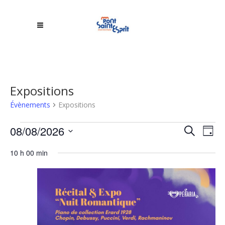
Expositions
Évènements
Expositions
Évènements
Rech
08/08/2026
NA
Recherche
Jour
DE
Sélectionnez
for
et
10 h 00 min
une
VU
8
navi
date.
ÉV
août
de
2026
vues