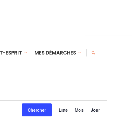
T-ESPRIT
MES DÉMARCHES
NAVIGATION
Chercher
Liste
Mois
Jour
DE
VUES
ÉVÈNEMENT