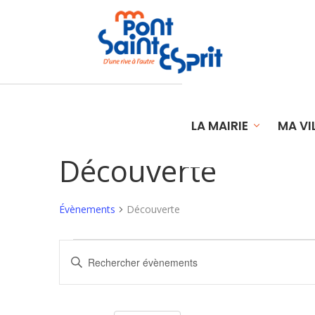
LA MAIRIE
MA VI
Découverte
Évènements
Découverte
Évènements
Recherche
Saisir
for
et
mot-
clé.
10
navigation
Rechercher