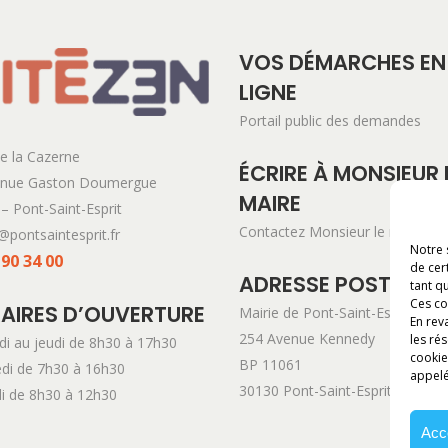
VOS DÉMARCHES EN
LIGNE
Portail public des demandes
e la Cazerne
ÉCRIRE À MONSIEUR 
enue Gaston Doumergue
MAIRE
– Pont-Saint-Esprit
Contactez Monsieur le maire
@pontsaintesprit.fr
Notre 
 90 34 00
de cer
ADRESSE POSTALE
tant qu
Ces co
AIRES D’OUVERTURE
Mairie de Pont-Saint-Esprit
En rev
254 Avenue Kennedy
les ré
di au jeudi de 8h30 à 17h30
cookie
BP 11061
di de 7h30 à 16h30
appelé
30130 Pont-Saint-Esprit
i de 8h30 à 12h30
Acc