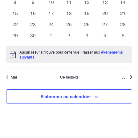
0
0
0
0
0
0
0
8
9
10
11
12
13
de
14
Évènements
évènements
évènements
évènements
évènements
évènements
évènements
évènem
0
0
0
0
0
0
0
15
16
17
18
19
20
21
vues
évènements
évènements
évènements
évènements
évènements
évènements
évènem
0
0
0
0
0
0
0
22
23
24
25
26
27
28
Évèn
évènements
évènements
évènements
évènements
évènements
évènements
évènem
0
0
0
0
0
0
0
29
30
1
2
3
4
5
évènements
évènements
évènements
évènements
évènements
évènements
évènem
Aucun résultat trouvé pour cette vue. Passer aux
évènements
Notice
suivants
.
Mai
Ce mois-ci
Juil
S’abonner au calendrier