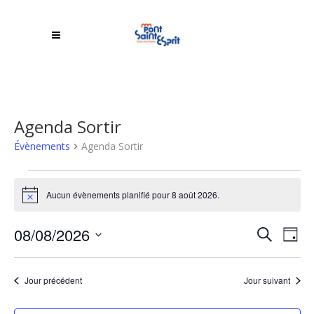
Agenda Sortir
Évènements
Agenda Sortir
Évènements
Aucun évènements planifié pour 8 août 2026.
Notice
for
Rech
8
08/08/2026
NA
Recherche
Jour
DE
Sélectionnez
et
août
une
VU
Jour précédent
Jour suivant
navi
2026
date.
ÉV