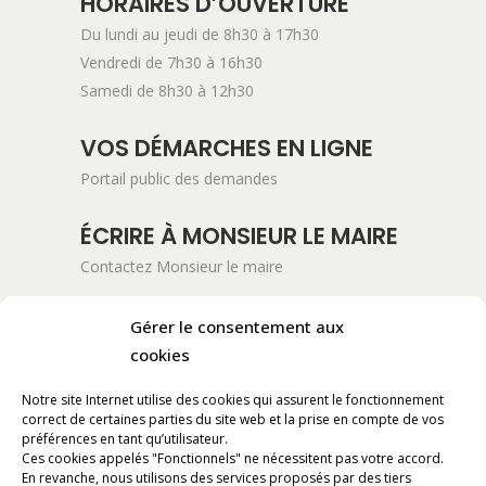
HORAIRES D’OUVERTURE
Du lundi au jeudi de 8h30 à 17h30
Vendredi de 7h30 à 16h30
Samedi de 8h30 à 12h30
VOS DÉMARCHES EN LIGNE
Portail public des demandes
ÉCRIRE À MONSIEUR LE MAIRE
Contactez Monsieur le maire
ADRESSE POSTALE
Gérer le consentement aux
Mairie de Pont-Saint-Esprit
cookies
254 Avenue Kennedy
Notre site Internet utilise des cookies qui assurent le fonctionnement
BP 11061
correct de certaines parties du site web et la prise en compte de vos
30130 Pont-Saint-Esprit
préférences en tant qu’utilisateur.
Ces cookies appelés "Fonctionnels" ne nécessitent pas votre accord.
En revanche, nous utilisons des services proposés par des tiers