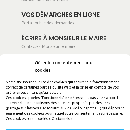
VOS DÉMARCHES EN LIGNE
Portail public des demandes
ÉCRIRE À MONSIEUR LE MAIRE
Contactez Monsieur le maire
ADRESSE POSTALE
Gérer le consentement aux
Mairie de Pont-Saint-Esprit
cookies
254 Avenue Kennedy
Notre site Internet utilise des cookies qui assurent le fonctionnement
BP 11061
correct de certaines parties du site web et la prise en compte de vos
30130 Pont-Saint-Esprit
préférences en tant qu’utilisateur.
Ces cookies appelés "Fonctionnels" ne nécessitent pas votre accord.
En revanche, nous utilisons des services proposés par des tiers
RÉALISATION
(partage sur les réseaux sociaux, flux de vidéo, captcha,...) qui déposent
également des cookies pour lequel votre consentement est nécessaire.
Ces cookies sont appelés « Optionnels ».