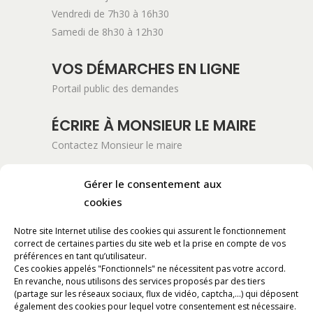
Vendredi de 7h30 à 16h30
Samedi de 8h30 à 12h30
VOS DÉMARCHES EN LIGNE
Portail public des demandes
ÉCRIRE À MONSIEUR LE MAIRE
Contactez Monsieur le maire
ADRESSE POSTALE
Gérer le consentement aux
cookies
Mairie de Pont-Saint-Esprit
254 Avenue Kennedy
Notre site Internet utilise des cookies qui assurent le fonctionnement
BP 11061
correct de certaines parties du site web et la prise en compte de vos
30130 Pont-Saint-Esprit
préférences en tant qu’utilisateur.
Ces cookies appelés "Fonctionnels" ne nécessitent pas votre accord.
En revanche, nous utilisons des services proposés par des tiers
RÉALISATION
(partage sur les réseaux sociaux, flux de vidéo, captcha,...) qui déposent
également des cookies pour lequel votre consentement est nécessaire.