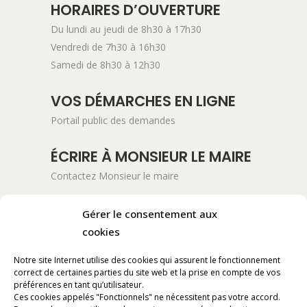
HORAIRES D’OUVERTURE
Du lundi au jeudi de 8h30 à 17h30
Vendredi de 7h30 à 16h30
Samedi de 8h30 à 12h30
VOS DÉMARCHES EN LIGNE
Portail public des demandes
ÉCRIRE À MONSIEUR LE MAIRE
Contactez Monsieur le maire
ADRESSE POSTALE
Gérer le consentement aux
Mairie de Pont-Saint-Esprit
cookies
254 Avenue Kennedy
Notre site Internet utilise des cookies qui assurent le fonctionnement
BP 11061
correct de certaines parties du site web et la prise en compte de vos
30130 Pont-Saint-Esprit
préférences en tant qu’utilisateur.
Ces cookies appelés "Fonctionnels" ne nécessitent pas votre accord.