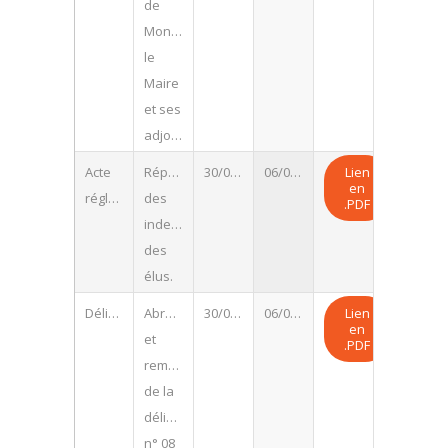
de
Monsieur
le
Maire
et ses
adjoints.
Acte
Répartition
30/06/2026
06/07/2026
Lien
en
réglementaire
des
.PDF
indemnités
des
élus.
Délibération
Abrogation
30/06/2026
06/07/2026
Lien
en
et
.PDF
remplacement
de la
délibération
n° 08