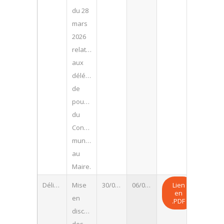
du 28
mars
2026
relative
aux
délégations
de
pouvoirs
du
Conseil
municipal
au
Maire.
Délibération
Mise
30/06/2026
06/07/2026
Lien
en
en
.PDF
discrétion