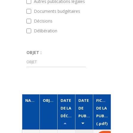
Autres publications légales
Documents budgétaires
Décisions
Délibération
OBJET :
NATURE
OBJET
DATE
DATE
FICHIER
DE LA
DE
DE LA
DÉCISION
PUBLICATION
PUBLICATION
(.pdf)