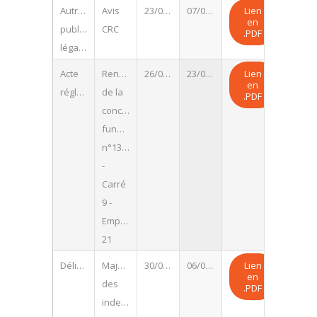
Autres
Avis
23/07/2026
07/08/2026
Lien
en
publications
CRC
.PDF
légales
Acte
Renouvellement
26/06/2026
23/07/2026
Lien
en
réglementaire
de la
.PDF
concession
funéraire
n°1345
-
Carré
9 -
Emplacement
21
Délibération
Majoration
30/06/2026
06/07/2026
Lien
en
des
.PDF
indemnités