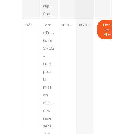
répartition
financière.
Délibération
Territoire
30/06/2026
06/07/2026
Lien
en
d’Energie
.PDF
Gard-
SMEG
–
Etudes
pour
la
mise
en
discrétion
des
réseaux
secs
avenue