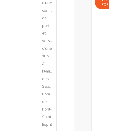
d’une
.PDF
convention
de
partenariat
et
versement
d’une
subvention
à
l’Amicale
des
Sapeurs-
Pompiers
de
Pont-
Saint-
Esprit