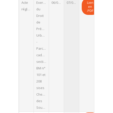
Acte
Exercice
06/08/2026
07/08/2026
Lien
en
réglementaire
du
.PDF
Droit
de
Préemption
Urbain
-
Parcelles
cadastrées
section
BM n°
101 et
208
sises
Chemin
des
Sources.