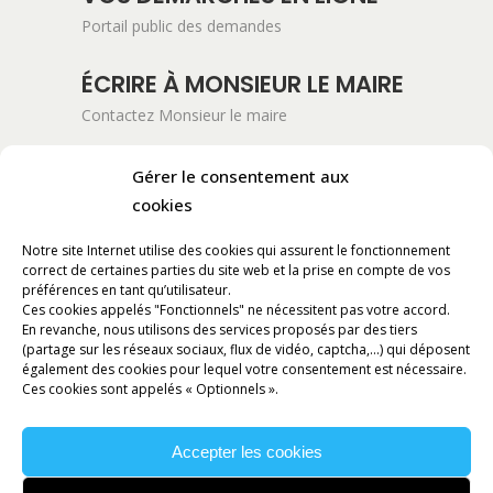
Portail public des demandes
ÉCRIRE À MONSIEUR LE MAIRE
Contactez Monsieur le maire
ADRESSE POSTALE
Gérer le consentement aux
Mairie de Pont-Saint-Esprit
cookies
254 Avenue Kennedy
Notre site Internet utilise des cookies qui assurent le fonctionnement
BP 11061
correct de certaines parties du site web et la prise en compte de vos
30130 Pont-Saint-Esprit
préférences en tant qu’utilisateur.
Ces cookies appelés "Fonctionnels" ne nécessitent pas votre accord.
En revanche, nous utilisons des services proposés par des tiers
RÉALISATION
(partage sur les réseaux sociaux, flux de vidéo, captcha,...) qui déposent
également des cookies pour lequel votre consentement est nécessaire.
Ces cookies sont appelés « Optionnels ».
Accepter les cookies