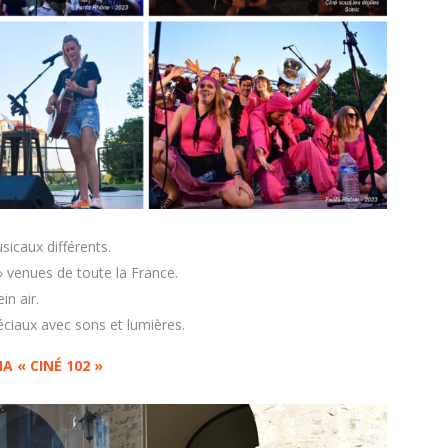
sicaux différents.
» venues de toute la France.
in air.
éciaux avec sons et lumières.
A « CIN
É
102 »