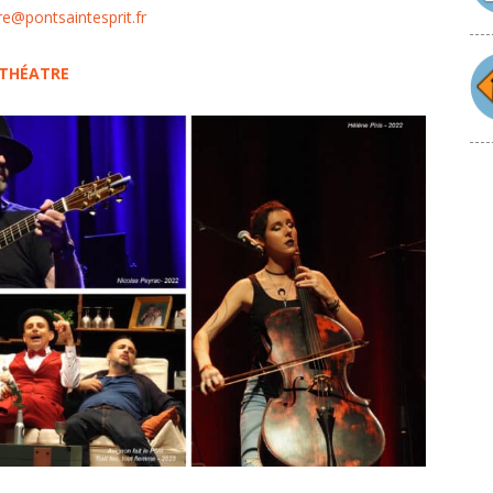
re@pontsaintesprit.fr
TH
É
ATRE