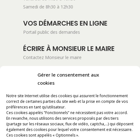
Samedi de 8h30 à 12h30
VOS DÉMARCHES EN LIGNE
Portail public des demandes
ÉCRIRE À MONSIEUR LE MAIRE
Contactez Monsieur le maire
ADRESSE POSTALE
Gérer le consentement aux
cookies
Mairie de Pont-Saint-Esprit
254 Avenue Kennedy
Notre site Internet utilise des cookies qui assurent le fonctionnement
BP 11061
correct de certaines parties du site web et la prise en compte de vos
30130 Pont-Saint-Esprit
préférences en tant qu’utilisateur.
Ces cookies appelés "Fonctionnels" ne nécessitent pas votre accord.
En revanche, nous utilisons des services proposés par des tiers
RÉALISATION
(partage sur les réseaux sociaux, flux de vidéo, captcha,...) qui déposent
également des cookies pour lequel votre consentement est nécessaire.
Ces cookies sont appelés « Optionnels ».