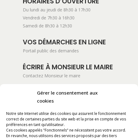
HORAIRES D’OUVERTURE
Du lundi au jeudi de 8h30 à 17h30
Vendredi de 7h30 à 16h30
Samedi de 8h30 à 12h30
VOS DÉMARCHES EN LIGNE
Portail public des demandes
ÉCRIRE À MONSIEUR LE MAIRE
Contactez Monsieur le maire
ADRESSE POSTALE
Gérer le consentement aux
Mairie de Pont-Saint-Esprit
cookies
254 Avenue Kennedy
Notre site Internet utilise des cookies qui assurent le fonctionnement
BP 11061
correct de certaines parties du site web et la prise en compte de vos
30130 Pont-Saint-Esprit
préférences en tant qu’utilisateur.
Ces cookies appelés "Fonctionnels" ne nécessitent pas votre accord.
En revanche, nous utilisons des services proposés par des tiers