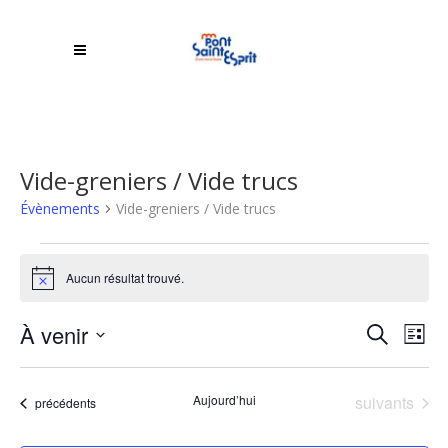
Vide-greniers / Vide trucs
Évènements
Vide-greniers / Vide trucs
Évènements
Aucun résultat trouvé.
Notice
Rech
À venir
NA
Recherche
Liste
DE
Sélectionnez
et
une
VU
Évènements
Aujourd’hui
suivants
Évènements
précédents
navi
date.
ÉV