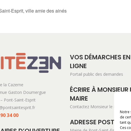
aint-Esprit, ville amie des ainés
VOS DÉMARCHES EN
LIGNE
Portail public des demandes
e la Cazerne
ÉCRIRE À MONSIEUR 
enue Gaston Doumergue
MAIRE
– Pont-Saint-Esprit
Contactez Monsieur le maire
@pontsaintesprit.fr
Notre 
 90 34 00
de cer
ADRESSE POSTALE
tant qu
Ces co
AIRES D’OUVERTURE
Mairie de Pont-Saint-Esprit