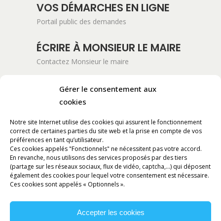
VOS DÉMARCHES EN LIGNE
Portail public des demandes
ÉCRIRE À MONSIEUR LE MAIRE
Contactez Monsieur le maire
ADRESSE POSTALE
Gérer le consentement aux
Mairie de Pont-Saint-Esprit
cookies
254 Avenue Kennedy
Notre site Internet utilise des cookies qui assurent le fonctionnement
BP 11061
correct de certaines parties du site web et la prise en compte de vos
30130 Pont-Saint-Esprit
préférences en tant qu’utilisateur.
Ces cookies appelés "Fonctionnels" ne nécessitent pas votre accord.
En revanche, nous utilisons des services proposés par des tiers
RÉALISATION
(partage sur les réseaux sociaux, flux de vidéo, captcha,...) qui déposent
également des cookies pour lequel votre consentement est nécessaire.
Ces cookies sont appelés « Optionnels ».
Accepter les cookies