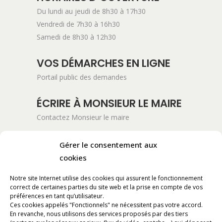
Du lundi au jeudi de 8h30 à 17h30
Vendredi de 7h30 à 16h30
Samedi de 8h30 à 12h30
VOS DÉMARCHES EN LIGNE
Portail public des demandes
ÉCRIRE À MONSIEUR LE MAIRE
Contactez Monsieur le maire
ADRESSE POSTALE
Gérer le consentement aux
cookies
Mairie de Pont-Saint-Esprit
254 Avenue Kennedy
Notre site Internet utilise des cookies qui assurent le fonctionnement
BP 11061
correct de certaines parties du site web et la prise en compte de vos
30130 Pont-Saint-Esprit
préférences en tant qu’utilisateur.
Ces cookies appelés "Fonctionnels" ne nécessitent pas votre accord.
En revanche, nous utilisons des services proposés par des tiers