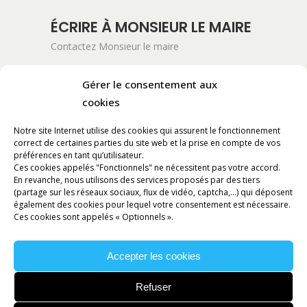
ÉCRIRE À MONSIEUR LE MAIRE
Contactez Monsieur le maire
ADRESSE POSTALE
Gérer le consentement aux
cookies
Mairie de Pont-Saint-Esprit
254 Avenue Kennedy
Notre site Internet utilise des cookies qui assurent le fonctionnement
BP 11061
correct de certaines parties du site web et la prise en compte de vos
30130 Pont-Saint-Esprit
préférences en tant qu’utilisateur.
Ces cookies appelés "Fonctionnels" ne nécessitent pas votre accord.
En revanche, nous utilisons des services proposés par des tiers
RÉALISATION
(partage sur les réseaux sociaux, flux de vidéo, captcha,...) qui déposent
également des cookies pour lequel votre consentement est nécessaire.
Ces cookies sont appelés « Optionnels ».
Accepter les cookies
Refuser