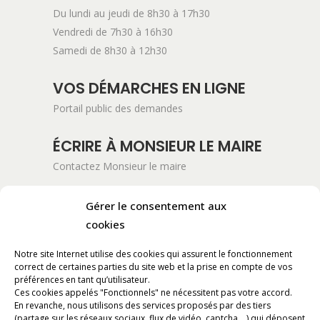
Du lundi au jeudi de 8h30 à 17h30
Vendredi de 7h30 à 16h30
Samedi de 8h30 à 12h30
VOS DÉMARCHES EN LIGNE
Portail public des demandes
ÉCRIRE À MONSIEUR LE MAIRE
Contactez Monsieur le maire
ADRESSE POSTALE
Gérer le consentement aux
cookies
Mairie de Pont-Saint-Esprit
254 Avenue Kennedy
Notre site Internet utilise des cookies qui assurent le fonctionnement
BP 11061
correct de certaines parties du site web et la prise en compte de vos
30130 Pont-Saint-Esprit
préférences en tant qu’utilisateur.
Ces cookies appelés "Fonctionnels" ne nécessitent pas votre accord.
En revanche, nous utilisons des services proposés par des tiers
RÉALISATION
(partage sur les réseaux sociaux, flux de vidéo, captcha,...) qui déposent