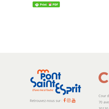
Cour d
Retrouvez-nous sur :
70 av
30130 