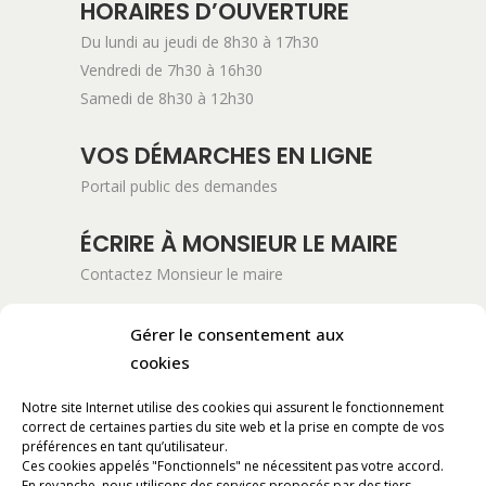
HORAIRES D’OUVERTURE
Du lundi au jeudi de 8h30 à 17h30
Vendredi de 7h30 à 16h30
Samedi de 8h30 à 12h30
VOS DÉMARCHES EN LIGNE
Portail public des demandes
ÉCRIRE À MONSIEUR LE MAIRE
Contactez Monsieur le maire
ADRESSE POSTALE
Gérer le consentement aux
cookies
Mairie de Pont-Saint-Esprit
254 Avenue Kennedy
Notre site Internet utilise des cookies qui assurent le fonctionnement
BP 11061
correct de certaines parties du site web et la prise en compte de vos
30130 Pont-Saint-Esprit
préférences en tant qu’utilisateur.
Ces cookies appelés "Fonctionnels" ne nécessitent pas votre accord.
En revanche, nous utilisons des services proposés par des tiers