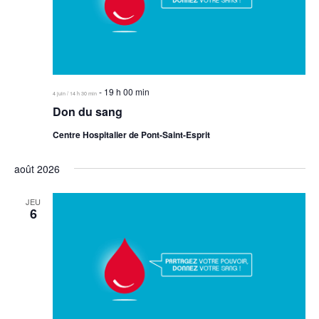
Évèn
-
19 h 00 min
4 juin / 14 h 30 min
Don du sang
Centre Hospitalier de Pont-Saint-Esprit
août 2026
JEU
6