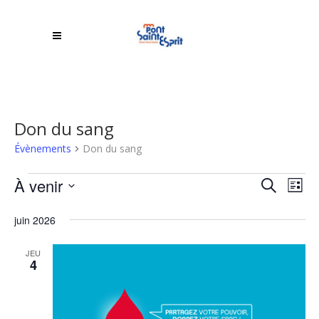
Don du sang
Évènements
Don du sang
Évènements
Rech
À venir
NA
Recherche
Liste
DE
Sélectionnez
et
juin 2026
une
VU
navi
date.
ÉV
JEU
4
de
vues