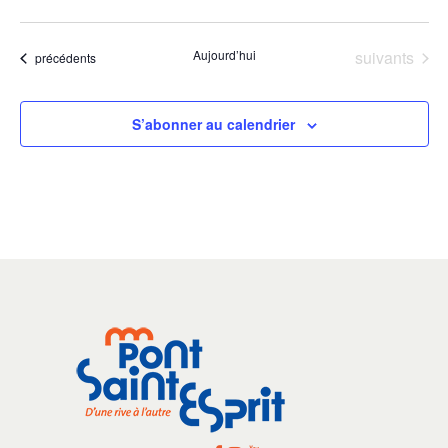
Évènements
Aujourd’hui
suivants
Évènements
précédents
S’abonner au calendrier